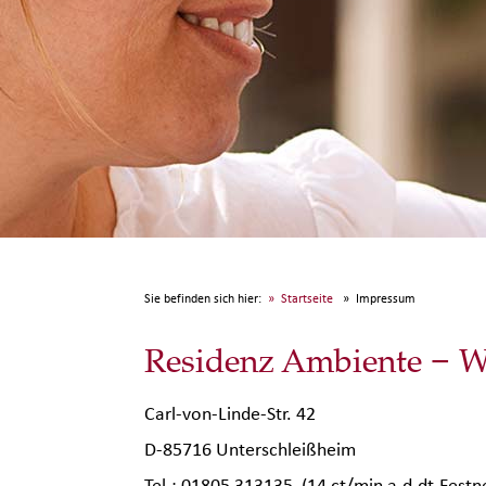
Sie befinden sich hier:
Startseite
Impressum
Residenz Ambiente − 
Carl-von-Linde-Str. 42
D-85716 Unterschleißheim
Tel.: 01805 313135 (14 ct/min a.d.dt.Festn